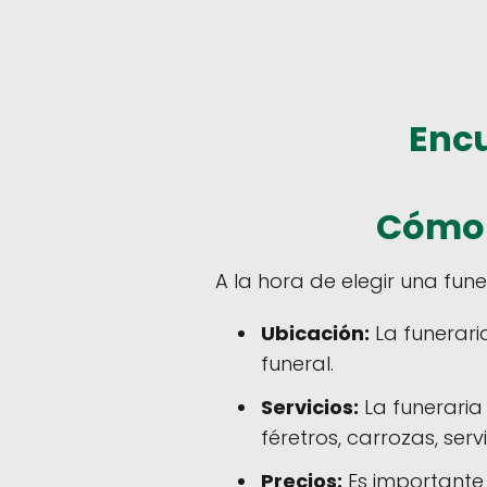
Encu
Cómo 
A la hora de elegir una fune
Ubicación:
La funerari
funeral.
Servicios:
La funeraria 
féretros, carrozas, serv
Precios:
Es importante