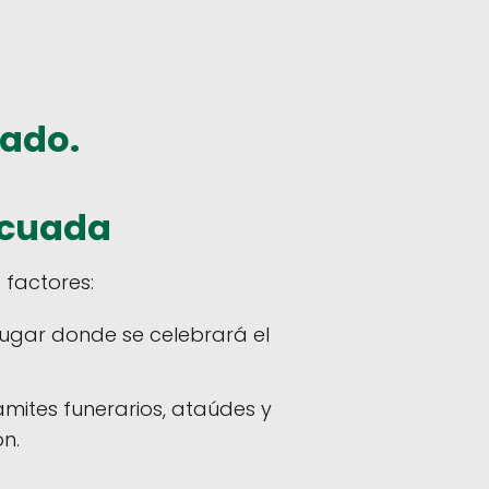
tado.
ecuada
 factores:
lugar donde se celebrará el
ámites funerarios, ataúdes y
ón.