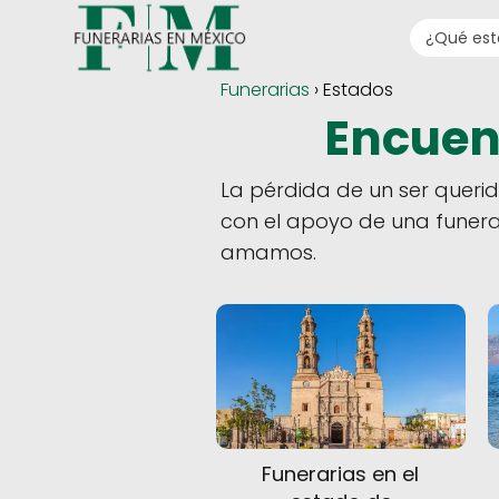
Funerarias
› Estados
Encuent
La pérdida de un ser queri
con el apoyo de una funera
amamos.
Funerarias en el