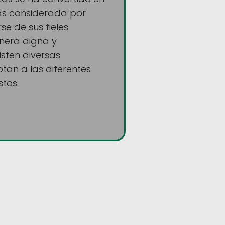
s considerada por
e de sus fieles
era digna y
isten diversas
tan a las diferentes
tos.