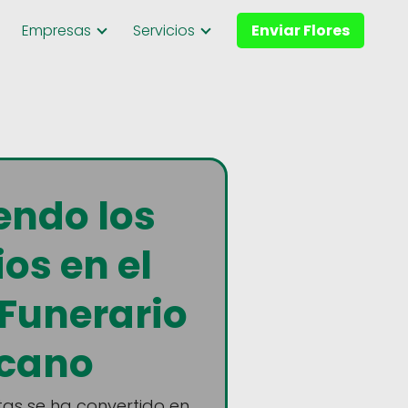
Empresas
Servicios
Enviar Flores
endo los
os en el
Funerario
cano
as se ha convertido en