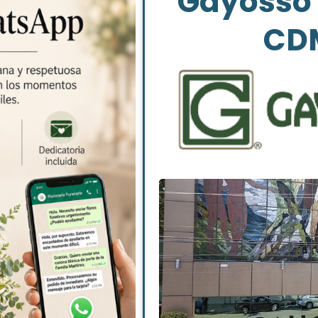
Gayosso 
CD