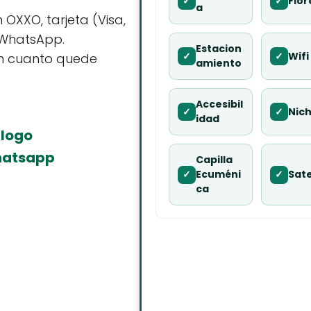
✓
✓
Flor
a
 OXXO, tarjeta (Visa,
 WhatsApp.
Estacion
✓
✓
Wifi
n cuanto quede
amiento
Accesibil
✓
✓
Nic
idad
álogo
whatsapp
Capilla
✓
Ecuméni
✓
Sate
ca