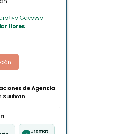
van
orativo Gayosso
ar flores
ción
alaciones de Agencia
 Sullivan
ia
Cremat