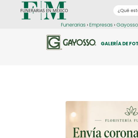
Funerarias
›
Empresas
›
Gayoss
GALERÍA DE FO