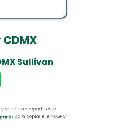
oy CDMX
DMX Sullivan
o y puedes compartir este
para copiar el enlace y
artir