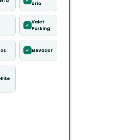
ería
✓
orio
Valet
✓
Parking
hos
✓
Elevador
llite