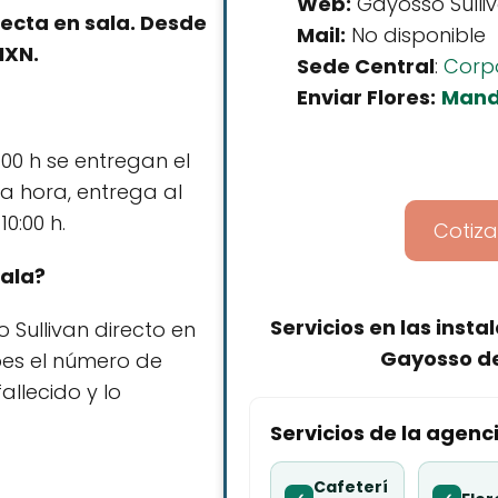
Web:
Gayosso Sulli
recta en sala. Desde
Mail:
No disponible
MXN.
Sede Central
:
Corp
Enviar Flores:
Mand
:00 h se entregan el
a hora, entrega al
0:00 h.
Cotiza
sala?
Servicios en las inst
 Sullivan directo en
Gayosso de
abes el número de
allecido y lo
Servicios de la agenc
Cafeterí