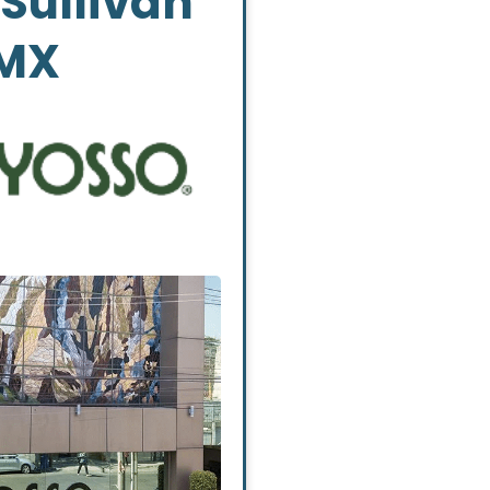
Sullivan
MX