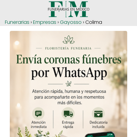
Funerarias
›
Empresas
›
Gayosso
› Colima