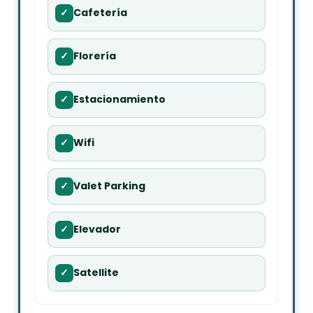
✓
Cafetería
✓
Florería
✓
Estacionamiento
✓
Wifi
✓
Valet Parking
✓
Elevador
✓
Satellite