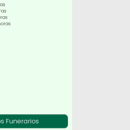
ras
ras
oras
horas
os Funerarios