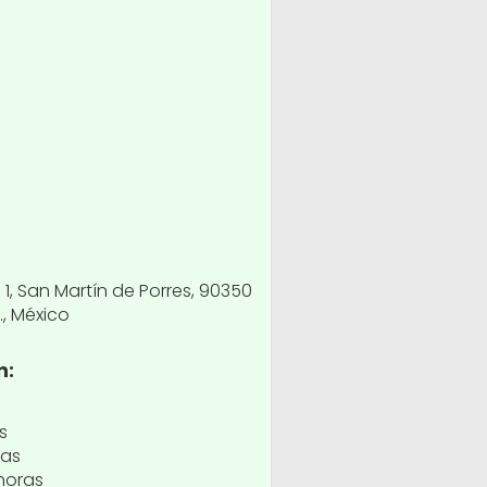
1, San Martín de Porres, 90350
., México
n:
s
ras
horas