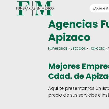
Agencias F
Apizaco
Funerarias
›
Estados
›
Tlaxcala
› 
Mejores Empres
Cdad. de Apiz
Aquí te presentamos un list
precio de sus servicios e ins