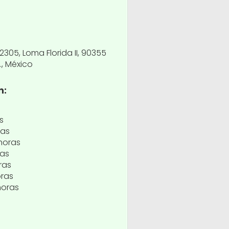
 2305, Loma Florida II, 90355
., México
n:
s
ras
horas
ras
ras
oras
horas