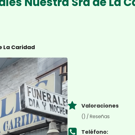
ales Nuestra Sra de La C
e La Caridad
Valoraciones
() / Reseñas
Teléfono: