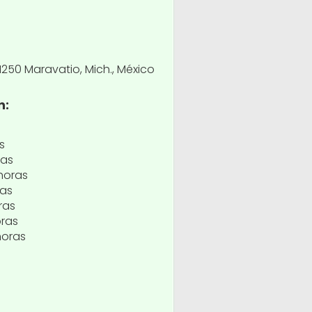
1250 Maravatio, Mich., México
n:
s
ras
horas
ras
ras
oras
horas