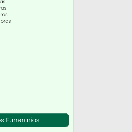
ras
ras
oras
horas
os Funerarios