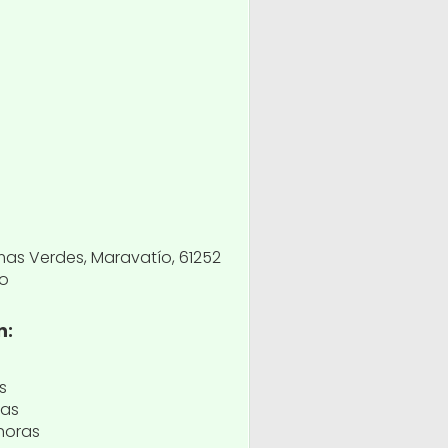
mas Verdes, Maravatío, 61252
co
n:
s
ras
horas