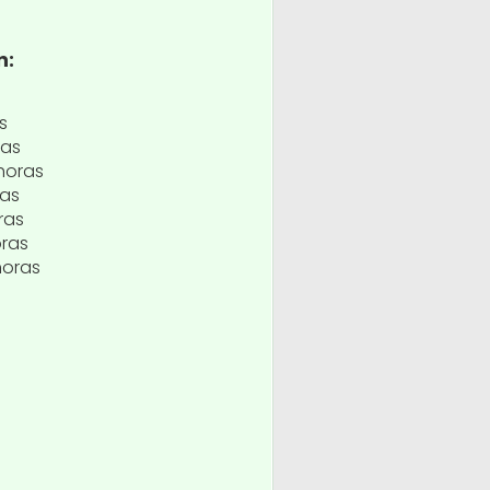
n:
s
ras
horas
ras
ras
oras
horas