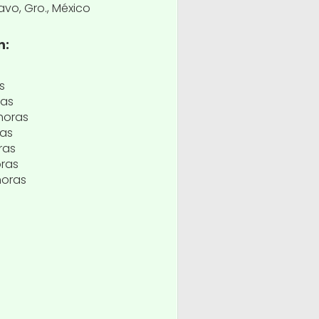
avo, Gro., México
n:
s
ras
horas
ras
ras
oras
horas