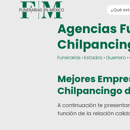
Agencias F
Chilpancin
Funerarias
›
Estados
›
Guerrero
›
Mejores Empres
Chilpancingo d
A continuación te presenta
función de la relación calid