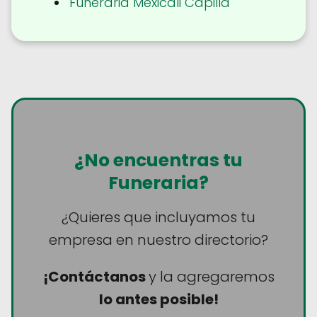
Funeraria Mexicali Capilla
¿No encuentras tu
Funeraria?
¿Quieres que incluyamos tu
empresa en nuestro directorio?
¡Contáctanos
y la agregaremos
lo antes posible!