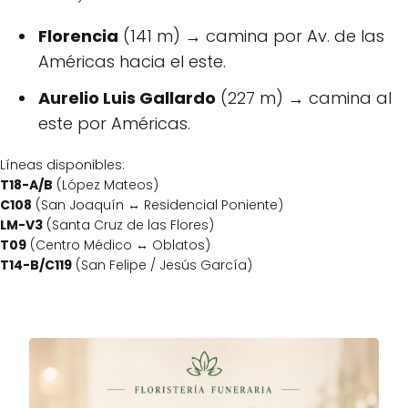
Florencia
(141 m) → camina por Av. de las
Américas hacia el este.
Aurelio Luis Gallardo
(227 m) → camina al
este por Américas.
Líneas disponibles:
T18-A/B
(López Mateos)
C108
(San Joaquín ↔ Residencial Poniente)
LM-V3
(Santa Cruz de las Flores)
T09
(Centro Médico ↔ Oblatos)
T14-B/C119
(San Felipe / Jesús García)