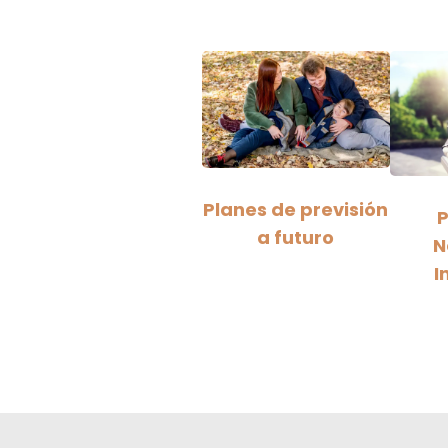
Planes de previsión
P
a futuro
N
I