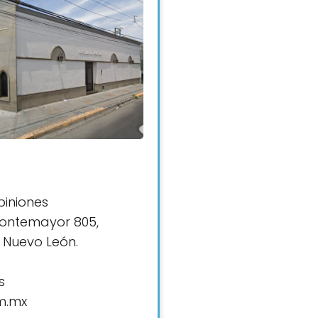
piniones
ontemayor 805,
 Nuevo León.
s
m.mx