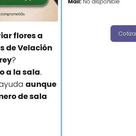
Mail:
No disponible
Cotiza
iar flores a
s de Velación
rey
?
o a la sala
.
y ayuda
aunque
mero de sala