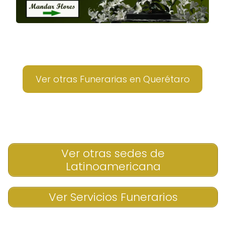
Ver otras Funerarias en Querétaro
Ver otras sedes de
Latinoamericana
Ver Servicios Funerarios