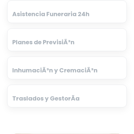
Asistencia Funeraria 24h
Planes de PrevisiÃ³n
InhumaciÃ³n y CremaciÃ³n
Traslados y GestorÃ­a