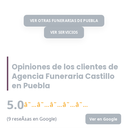
VER OTRAS FUNERARIAS DE PUEBLA
VER SERVICIOS
Opiniones de los clientes de
Agencia Funeraria Castillo
en Puebla
5.0
â˜…â˜…â˜…â˜…â˜…
(9 reseÃ±as en Google)
Ver en Google