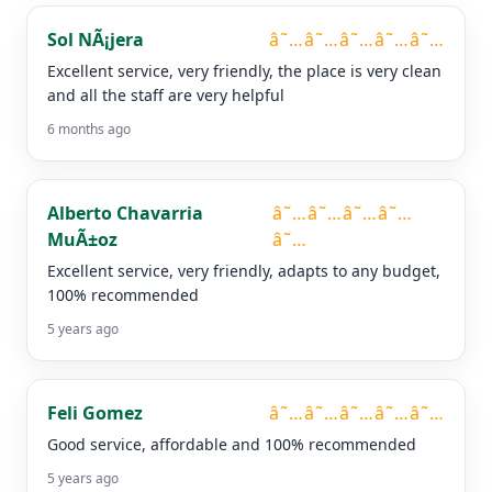
Sol NÃ¡jera
â˜…â˜…â˜…â˜…â˜…
Excellent service, very friendly, the place is very clean
and all the staff are very helpful
6 months ago
Alberto Chavarria
â˜…â˜…â˜…â˜…
MuÃ±oz
â˜…
Excellent service, very friendly, adapts to any budget,
100% recommended
5 years ago
Feli Gomez
â˜…â˜…â˜…â˜…â˜…
Good service, affordable and 100% recommended
5 years ago