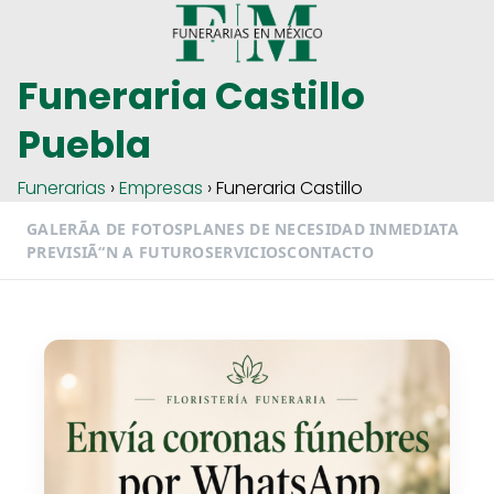
Funeraria Castillo
Puebla
Funerarias
›
Empresas
› Funeraria Castillo
GALERÃA DE FOTOS
PLANES DE NECESIDAD INMEDIATA
PREVISIÃ“N A FUTURO
SERVICIOS
CONTACTO