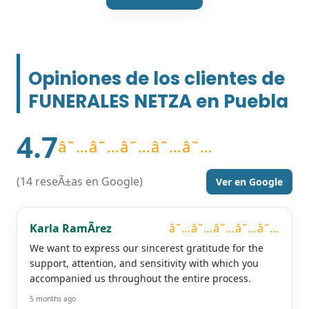
Opiniones de los clientes de
FUNERALES NETZA en Puebla
4.7
â˜…â˜…â˜…â˜…â˜…
(14 reseÃ±as en Google)
Ver en Google
Karla RamÃ­rez
â˜…â˜…â˜…â˜…â˜…
We want to express our sincerest gratitude for the
support, attention, and sensitivity with which you
accompanied us throughout the entire process.
5 months ago