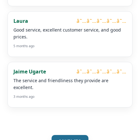
Laura
â˜…â˜…â˜…â˜…â˜…
Good service, excellent customer service, and good
prices.
5 months ago
Jaime Ugarte
â˜…â˜…â˜…â˜…â˜…
The service and friendliness they provide are
excellent.
3 months ago